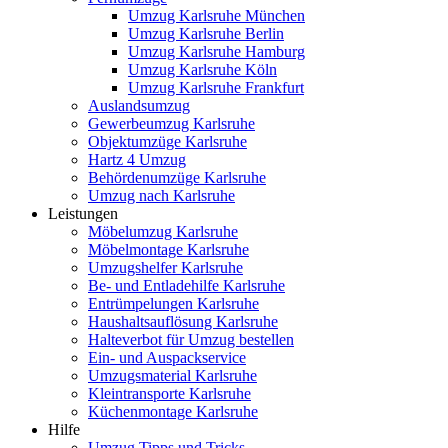
Umzug Karlsruhe München
Umzug Karlsruhe Berlin
Umzug Karlsruhe Hamburg
Umzug Karlsruhe Köln
Umzug Karlsruhe Frankfurt
Auslandsumzug
Gewerbeumzug Karlsruhe
Objektumzüge Karlsruhe
Hartz 4 Umzug
Behördenumzüge Karlsruhe
Umzug nach Karlsruhe
Leistungen
Möbelumzug Karlsruhe
Möbelmontage Karlsruhe
Umzugshelfer Karlsruhe
Be- und Entladehilfe Karlsruhe
Entrümpelungen Karlsruhe
Haushaltsauflösung Karlsruhe
Halteverbot für Umzug bestellen
Ein- und Auspackservice
Umzugsmaterial Karlsruhe
Kleintransporte Karlsruhe
Küchenmontage Karlsruhe
Hilfe
Umzug Tipps und Tricks