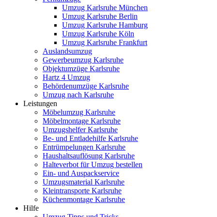
Umzug Karlsruhe München
Umzug Karlsruhe Berlin
Umzug Karlsruhe Hamburg
Umzug Karlsruhe Köln
Umzug Karlsruhe Frankfurt
Auslandsumzug
Gewerbeumzug Karlsruhe
Objektumzüge Karlsruhe
Hartz 4 Umzug
Behördenumzüge Karlsruhe
Umzug nach Karlsruhe
Leistungen
Möbelumzug Karlsruhe
Möbelmontage Karlsruhe
Umzugshelfer Karlsruhe
Be- und Entladehilfe Karlsruhe
Entrümpelungen Karlsruhe
Haushaltsauflösung Karlsruhe
Halteverbot für Umzug bestellen
Ein- und Auspackservice
Umzugsmaterial Karlsruhe
Kleintransporte Karlsruhe
Küchenmontage Karlsruhe
Hilfe
Umzug Tipps und Tricks